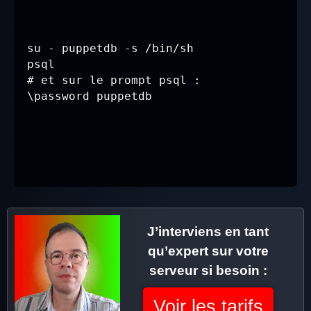
su - puppetdb -s /bin/sh

psql

# et sur le prompt psql :

\password puppetdb
J’interviens en tant
qu’expert sur votre
serveur si besoin :
Voir les tarifs