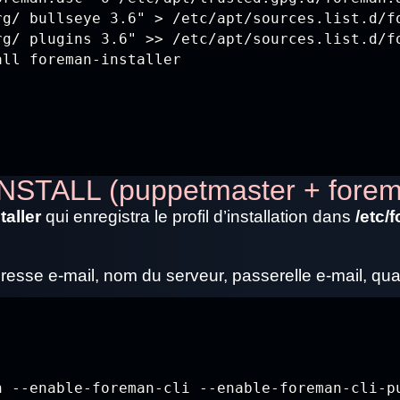
g/ bullseye 3.6" > /etc/apt/sources.list.d/fo
g/ plugins 3.6" >> /etc/apt/sources.list.d/fo
all foreman-installer
INSTALL (puppetmaster + fore
taller
qui enregistra le profil d’installation dans
/etc/
resse e-mail, nom du serveur, passerelle e-mail, qu