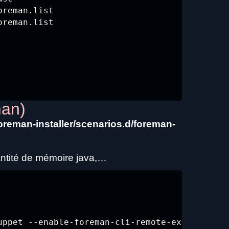
reman.list

reman.list

man)
foreman-installer/scenarios.d/foreman-
antité de mémoire java,…