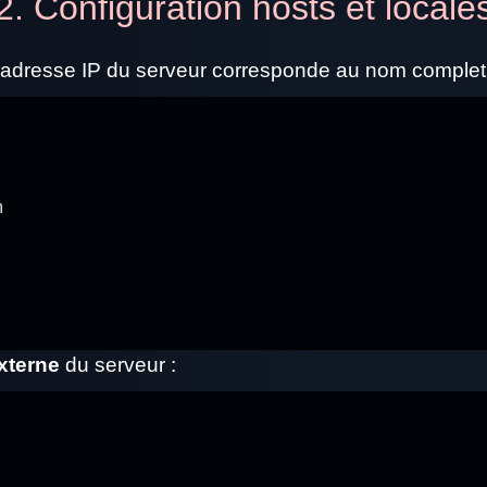
2. Configuration hosts et locale
’adresse IP du serveur corresponde au nom complet. N
m
xterne
du serveur :