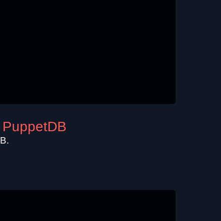
r PuppetDB
DB.