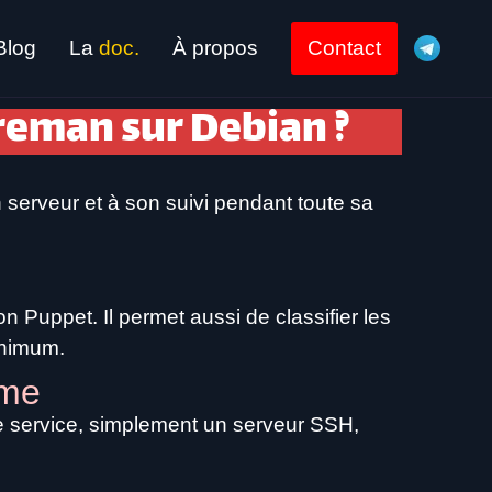
Blog
La
doc.
À propos
Contact
reman sur Debian ?
n serveur et à son suivi pendant toute sa
n Puppet. Il permet aussi de classifier les
minimum.
ème
 de service, simplement un serveur SSH,