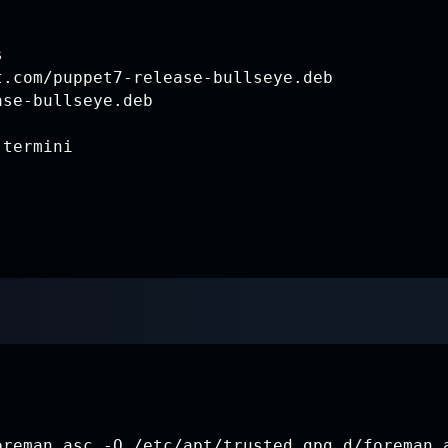


.com/puppet7-release-bullseye.deb

se-bullseye.deb

-termini
reman.asc -O /etc/apt/trusted.gpg.d/foreman.a