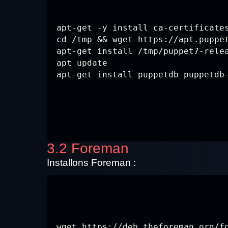
apt-get -y install ca-certificates
cd /tmp && wget https://apt.puppet
apt-get install /tmp/puppet7-relea
apt update

apt-get install puppetdb puppetdb
3.2 Foreman
Installons Foreman :
wget https://deb.theforeman.org/fo