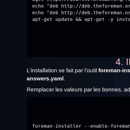
echo "deb http://deb.theforeman.or
echo "deb http://deb.theforeman.or
apt-get update && apt-get -y inst
4. 
L’installation se fait par l’outil
foreman-ins
answers.yaml
.
Remplacer les valeurs par les bonnes, ad