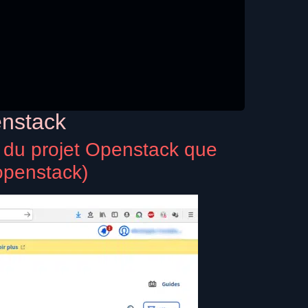
enstack
 du projet Openstack que
 openstack)