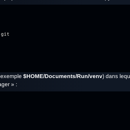
 git
r exemple
$HOME/Documents/Run/venv
) dans leq
ger » :