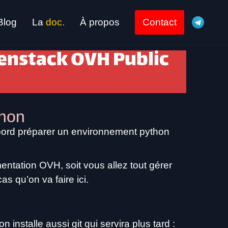
Blog
La
doc.
À propos
Contact
enstack OVH Public
thon
abord préparer un environnement python
tation OVH, soit vous allez tout gérer
s qu’on va faire ici.
installe aussi git qui servira plus tard :