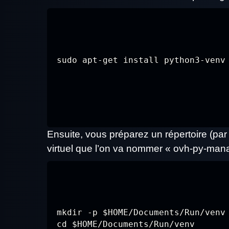
sudo apt-get install python3-venv
Ensuite, vous préparez un répertoire (pa
virtuel que l’on va nommer « ovh-py-mana
mkdir -p $HOME/Documents/Run/venv

cd $HOME/Documents/Run/venv
