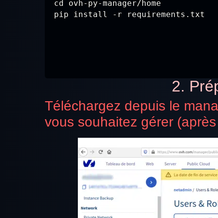
cd ovh-py-manager/home

pip install -r requirements.txt
2. Pré
Téléchargez depuis le mana
vous souhaitez gérer (après a