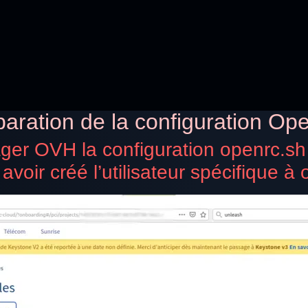
paration de la configuration Op
ger OVH la configuration openrc.sh
voir créé l’utilisateur spécifique à