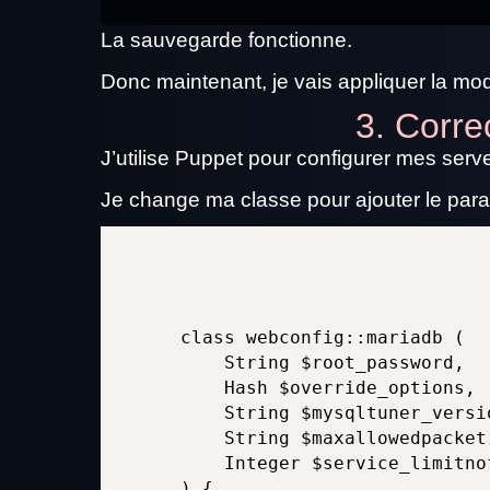
La sauvegarde fonctionne.
Donc maintenant, je vais appliquer la mod
3. Corre
J’utilise Puppet pour configurer mes serv
Je change ma classe pour ajouter le para
class webconfig::mariadb (

    String $root_password,

    Hash $override_options,

    String $mysqltuner_versio
    String $maxallowedpacket,
    Integer $service_limitnof
) {
