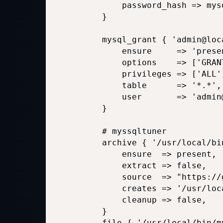
        password_hash => mys
    }

    mysql_grant { 'admin@loca
        ensure     => 'presen
        options    => ['GRANT
        privileges => ['ALL']
        table      => '*.*',

        user       => 'admin@
    }

    # myssqltuner

    archive { '/usr/local/bi
        ensure  => present,

        extract => false,

        source  => "https://
        creates => '/usr/loc
        cleanup => false,

    }

    file { '/usr/local/bin/my