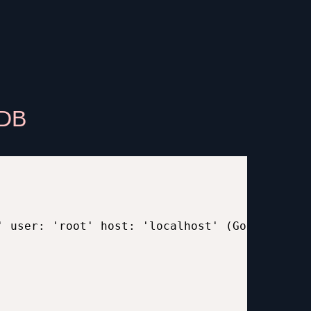
aDB
' user: 'root' host: 'localhost' (Got an erro