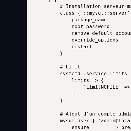
    # Installation serveur ma
    class {'::mysql::server':
        package_name        
        root_password       
        remove_default_accoun
        override_options    
        restart              
    }

    # Limit

    systemd::service_limits 
        limits => {

            'LimitNOFILE' =>
        }

    }

    # Ajout d'un compte admi
    mysql_user { 'admin@local
        ensure        => pres