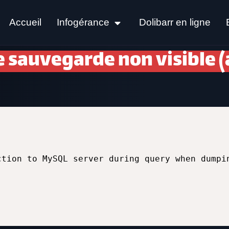
Accueil
Infogérance
Dolibarr en ligne
 sauvegarde non visible (
ction to MySQL server during query when dumpi