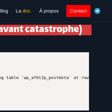
Blog
La
doc.
À propos
Contact
avant catastrophe)
ng table `wp_af6t2p_postmeta` at row: 42646