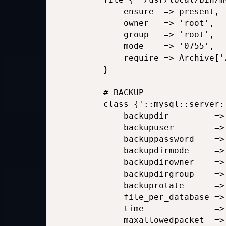
        ensure  => present,

        owner   => 'root',

        group   => 'root',

        mode    => '0755',

        require => Archive['
    }

    # BACKUP

    class {'::mysql::server::
        backupdir         =>
        backupuser        => 
        backuppassword    =>
        backupdirmode     => 
        backupdirowner    => 
        backupdirgroup    => 
        backuprotate      => 
        file_per_database => 
        time              => 
        maxallowedpacket  =>