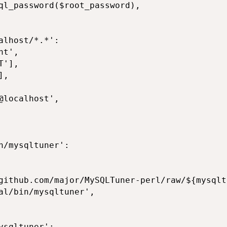
ql_password($root_password),

lhost/*.*':

t',

'],

,

localhost',

n/mysqltuner':

github.com/major/MySQLTuner-perl/raw/${mysqlt
al/bin/mysqltuner',

sqltuner':
