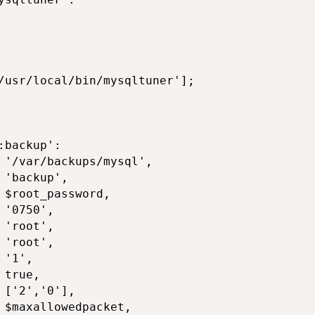
/usr/local/bin/mysqltuner'];

backup':

 '/var/backups/mysql',

'backup',

 $root_password,

'0750',

'root',

'root',

'1',

true,

['2','0'],

 $maxallowedpacket,
