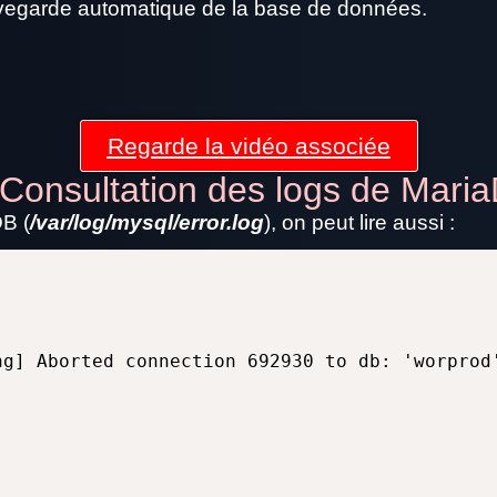
auvegarde automatique de la base de données.
Regarde la vidéo associée
 Consultation des logs de Mari
B (
/var/log/mysql/error.log
), on peut lire aussi :
ng] Aborted connection 692930 to db: 'worprod