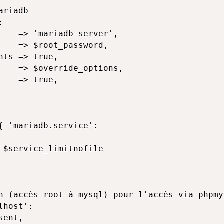
riadb



    => 'mariadb-server',

    => $root_password,

ts => true,

    => $override_options,

   => true,

{ 'mariadb.service':

 $service_limitnofile

n (accès root à mysql) pour l'accès via phpmya
host':

ent,
