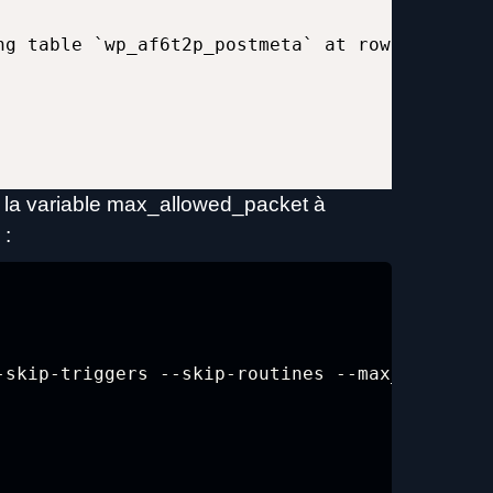
ng table `wp_af6t2p_postmeta` at row: 42146
de la variable max_allowed_packet à
 :
-skip-triggers --skip-routines --max_allowed_