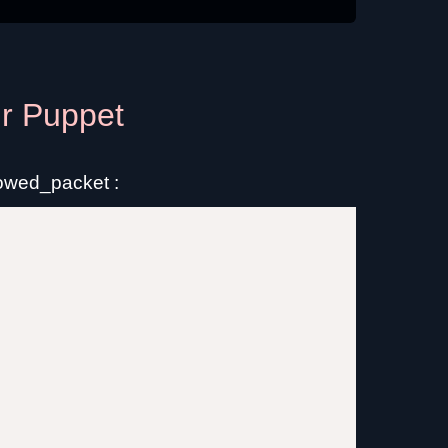
ur Puppet
lowed_packet :